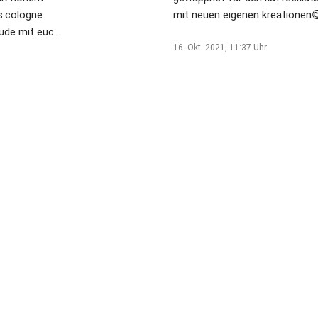
.cologne.
mit neuen eigenen kreationen
ude mit euch
llen🥳
16. Okt. 2021, 11:37
Uhr