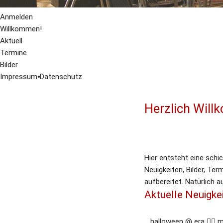
Anmelden
Willkommen!
Aktuell
Termine
Bilder
Impressum
⦁
Datenschutz
Herzlich Will
Hier entsteht eine schi
Neuigkeiten, Bilder, Te
aufbereitet. Natürlich a
Aktuelle Neuigke
halloween @ era 🧟‍♂️