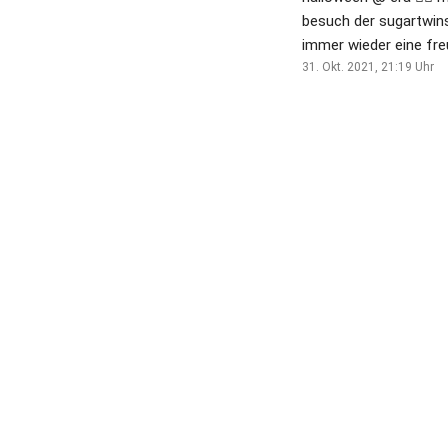
besuch der sugartwins
immer wieder eine fre
🤗viel spaaaaß euch a
31. Okt. 2021, 21:19
Uhr